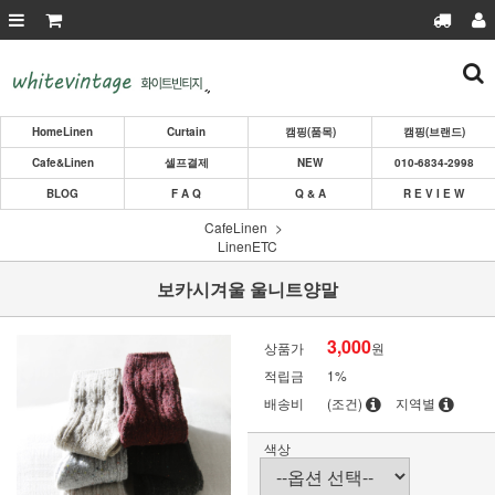
HomeLinen
Curtain
캠핑(품목)
캠핑(브랜드)
Cafe&Linen
셀프결제
NEW
010-6834-2998
BLOG
F A Q
Q & A
R E V I E W
CafeLinen
LinenETC
보카시겨울 울니트양말
3,000
상품가
원
적립금
1%
배송비
(조건)
지역별
색상