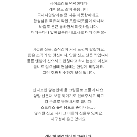
사이즈감도 넉넉한데다
레이온도 같이 혼용되어
극세사양말과는 좀 다른 따뜻함이에요.
합성섬유 특유의 막힌 듯한 따뜻함이 아니라
바람도 은근 통하면서 따뜻하답니다.
더더군다나 알록달록한 네트사로 더더 이뻐요~
이것만 신음, 조직감이 커서 느낌이 칼칼해요.
얇은 조직의 면 덧신이나, 양말 신고 신음 딱입니다.
물론 맨발에 신으셔도 괜찮다고 하시는분도 계신데..
울니트 입으실때 맨살에는 안입게 되잖아요.
그런 것과 비슷하게 보심 됩니다.
신다보면 닿는면에 울 크링클로 보풀이 나요.
양말 신은채 보풀 제거기로 없애주셔도 되고
걍 손으로 뜯어내셔도 됩니다.
스트레스 풀이용으로 뜯어내는...-.-
몇개월 신고 다시 그 이듬해 신을수 있어요.
내구성이 은근 있어요.
색상이 변경되어 입고됩니다.