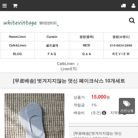
HomeLinen
Curtain
캠핑(품목)
캠핑(브랜드)
Cafe&Linen
셀프결제
NEW
010-6834-2998
BLOG
F A Q
Q & A
R E V I E W
CafeLinen
LinenETC
[무료배송] 벗겨지지않는 덧신 페이크삭스 10개세트
15,000
상품가
원
적립금
1%
관련상품
배송비
(조건)
지역별
[무료배송] 벗겨지지않는 덧신