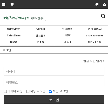
HomeLinen
Curtain
캠핑(품목)
캠핑(브랜드)
Cafe&Linen
셀프결제
NEW
010-6834-2998
BLOG
F A Q
Q & A
R E V I E W
로그인
한글 자판 열기
아이디 저장
자동 로그인
보안 로그인
로그인