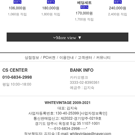
베딩세트
106,000원
180,000원
240,000원
170,000원
1,060원 적립
1,800원 적립
2,400원 적립
1,700원 적립
More view ▼
상점정보
/
PC버젼
/
이용안내
/
고객센터
/
커뮤니티
CS CENTER
BANK INFO
010-6834-2998
카카오뱅크
3333-02-8390361
평일 10:00~18:00
예금주 : 김지숙
WHITEVINTAGE 2009-2021
대표: 김지숙
사업자등록번호: 130-40-25399 [사업자정보확인]
통신판매업신고: 제2022-경기양주-0219호
경기도 양주시 옥정로 5길 35 1107-1001
*----010-6834-2998-----*
정보책임자: 김지숙 | E-mail: whitevintage@naver.com