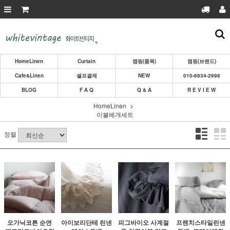
HomeLinen
Curtain
캠핑(품목)
캠핑(브랜드)
Cafe&Linen
셀프결제
NEW
010-6834-2998
BLOG
F A Q
Q & A
R E V I E W
HomeLinen
이불베개세트
정렬
오가닉코튼 순면
아이보리단테 린넨
피그바이오 사계절
프렌치스타일린넨