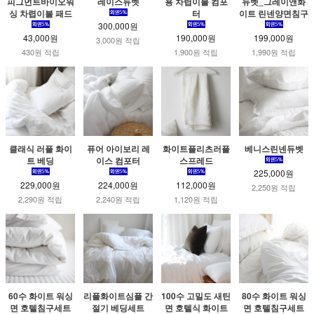
피그먼트바이오워
레이스듀벳
용 차렵이불 컴포
듀벳_그레이앤화
싱 차렵이불 패드
터
이트 린넨양면침구
300,000원
43,000원
190,000원
199,000원
3,000원 적립
430원 적립
1,900원 적립
1,990원 적립
클래식 러플 화이
퓨어 아이보리 레
화이트플리츠러플
베니스린넨듀벳
트 베딩
이스 컴포터
스프레드
225,000원
229,000원
224,000원
112,000원
2,250원 적립
2,290원 적립
2,240원 적립
1,120원 적립
60수 화이트 워싱
리플화이트심플 간
100수 고밀도 새틴
80수 화이트 워싱
면 호텔침구세트
절기 베딩세트
면 호텔식 화이트
면 호텔침구세트