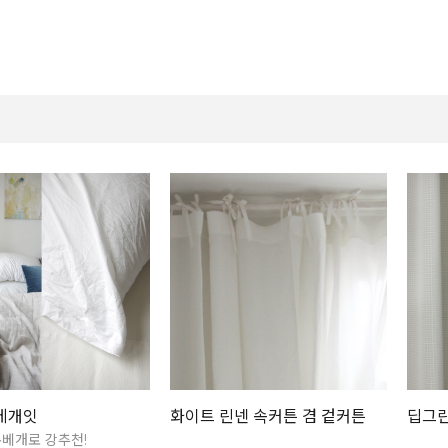
베개잇
화이트 린넨 속커튼 겸 겉커튼
딥그린
베개로 강추천!