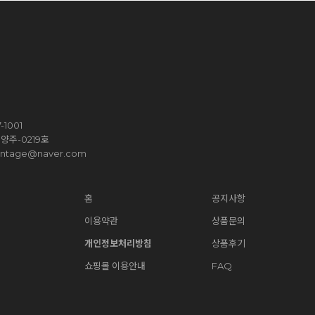
1001
양주-0219호
vintage@naver.com
홈
공지사항
이용약관
상품문의
개인정보처리방침
상품후기
쇼핑몰 이용안내
FAQ