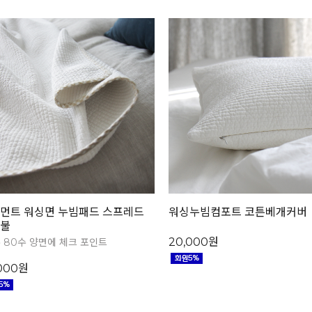
먼트 워싱면 누빔패드 스프레드
워싱누빔컴포트 코튼베개커버
불
20,000원
수 80수 양면에 체크 포인트
,000원