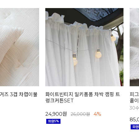
거즈 3겹 차렵이불
화이트빈티지 밀키폼폼 차박 캠핑 트
피그
렁크커튼SET
홑이
30
24,900원
4%
26,000원
85