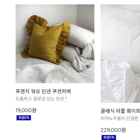
프렌치 워싱 린넨 쿠션커버
도톰하고 중량감 있는 린넨 *
19,000원
클래식 러플 화이트
피아노주름의 단정한
229,000원