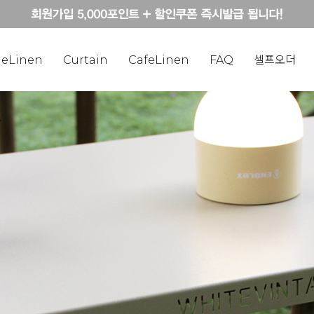
eLinen
Curtain
CafeLinen
FAQ
셀프오더
Y