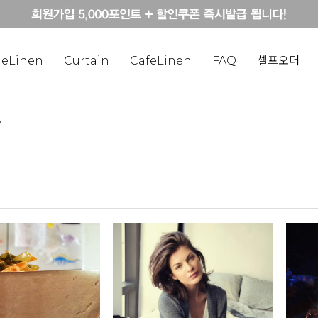
eLinen
Curtain
CafeLinen
FAQ
셀프오더
Y