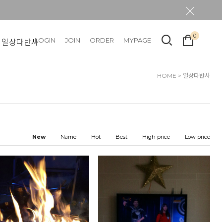
0
LOGIN
JOIN
ORDER
MYPAGE
일상다반사
HOME
>
일상다반사
New
Name
Hot
Best
High price
Low price