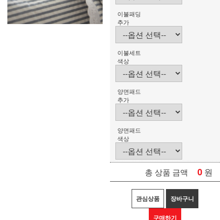
이불패딩
추가
이불세트
색상
양면패드
추가
양면패드
색상
0
원
총 상품 금액
관심상품
장바구니
구매하기