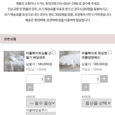
관련상품
리플화이트심플 간
리플화이트 워싱면
절기 베딩세트
여름양면패드
상품가 : 180,000원
상품가 : 185,000원
적립금 : 1,800원
적립금 : 1,850원
사이즈
사이즈
이불패딩솜추가