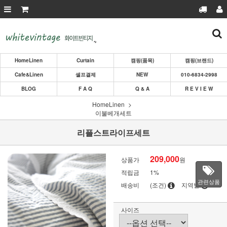
HomeLinen
Curtain
캠핑(품목)
캠핑(브랜드)
Cafe&Linen
셀프결제
NEW
010-6834-2998
BLOG
F A Q
Q & A
R E V I E W
HomeLinen
이불베개세트
리플스트라이프세트
209,000
상품가
원
적립금
1%
관련상품
배송비
(조건)
지역별
사이즈